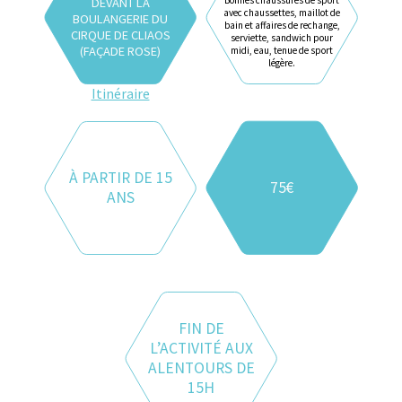
Bonnes chaussures de sport
DEVANT LA
avec chaussettes, maillot de
BOULANGERIE DU
bain et affaires de rechange,
CIRQUE DE CLIAOS
serviette, sandwich pour
(FAÇADE ROSE)
midi, eau, tenue de sport
légère.
Itinéraire
À PARTIR DE 15
75€
ANS
FIN DE
L’ACTIVITÉ AUX
ALENTOURS DE
15H