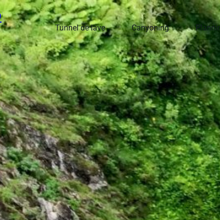
9
Tunnel de lave
Canyoning
Plannin