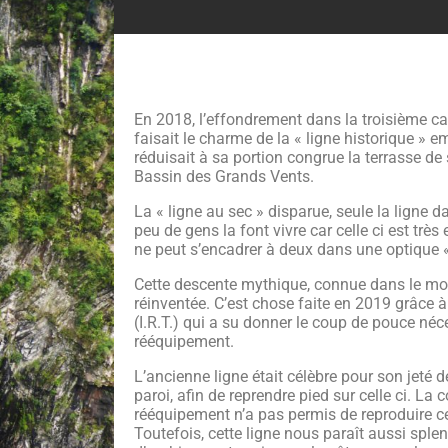
En 2018, l’effondrement dans la troisième c
faisait le charme de la « ligne historique » em
réduisait à sa portion congrue la terrasse d
Bassin des Grands Vents.
La « ligne au sec » disparue, seule la ligne da
peu de gens la font vivre car celle ci est tr
ne peut s’encadrer à deux dans une optique «
Cette descente mythique, connue dans le mond
réinventée. C’est chose faite en 2019 grâce à
(I.R.T.) qui a su donner le coup de pouce né
rééquipement.
L’ancienne ligne était célèbre pour son jeté de
paroi, afin de reprendre pied sur celle ci. La 
rééquipement n’a pas permis de reproduire ce 
Toutefois, cette ligne nous paraît aussi sple