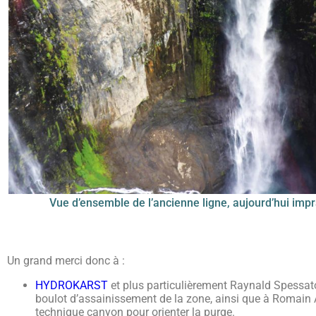
Vue d’ensemble de l’ancienne ligne, aujourd’hui impr
Un grand merci donc à :
HYDROKARST
et plus particulièrement Raynald Spessat
boulot d’assainissement de la zone, ainsi que à Romai
technique canyon pour orienter la purge.